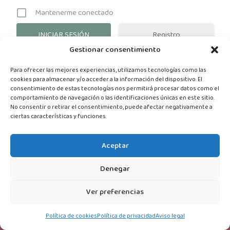
Mantenerme conectado
Registro
Gestionar consentimiento
¿Has olvidado tu contraseña?
Para ofrecer las mejores experiencias, utilizamos tecnologías como las
cookies para almacenar y/o acceder a la información del dispositivo. El
consentimiento de estas tecnologías nos permitirá procesar datos como el
comportamiento de navegación o las identificaciones únicas en este sitio.
No consentir o retirar el consentimiento, puede afectar negativamente a
ciertas características y funciones.
Aceptar
Associació Comares Comunitat Valenciana © 2021
Denegar
AVISO LEGAL
Ver preferencias
POLÍTICA DE PRIVACIDAD
POLÍTICA DE COOKIES
Política de cookies
Política de privacidad
Aviso legal