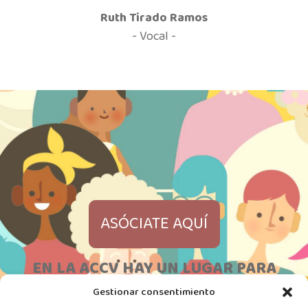
Ruth Tirado Ramos
- Vocal -
ASÓCIATE AQUÍ
EN LA ACCV HAY UN LUGAR PARA
CADA UNA DE VOSOTRAS
Gestionar consentimiento