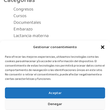
Categorías
Congresos
Cursos
Documentales
Embarazo
Lactancia materna
Noticias
Gestionar consentimiento
OPEs/traslados
Posparto
Para ofrecer las mejores experiencias, utilizamos tecnologías como las
Recursos para preparar tu maternidad
cookies para almacenar y/o acceder a la información del dispositivo. El
consentimiento de estas tecnologías nos permitirá procesar datos como el
Salud mujer
comportamiento de navegación o las identificaciones únicas en este sitio.
Uncategorized
No consentir o retirar el consentimiento, puede afectar negativamente a
ciertas características y funciones.
Aceptar
Associació Comares Comunitat Valenciana © 2021
Denegar
AVISO LEGAL